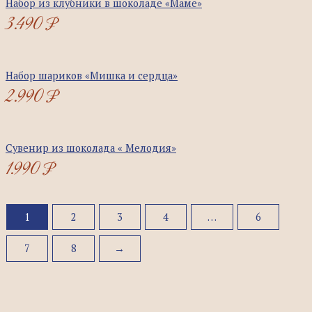
Набор из клубники в шоколаде «Маме»
3.490
₽
Набор шариков «Мишка и сердца»
2.990
₽
Сувенир из шоколада « Мелодия»
1.990
₽
1
2
3
4
…
6
7
8
→