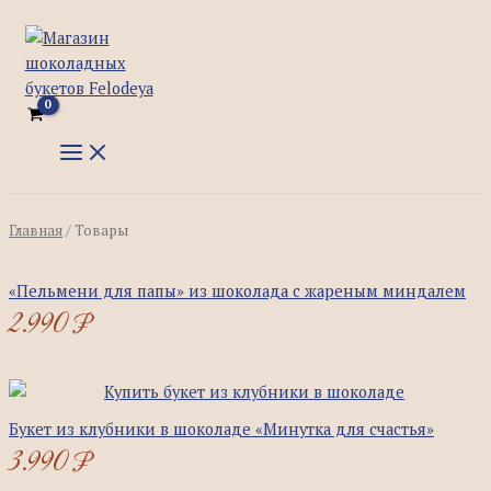
MAIN
Перейти
MENU
к
содержимому
Главная
/ Товары
«Пельмени для папы» из шоколада с жареным миндалем
2.990
₽
Букет из клубники в шоколаде «Минутка для счастья»
3.990
₽