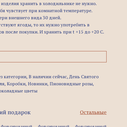
 изделия хранить в холодильнике не нужно.
бя чувствует при комнатной температуре.
ери внешнего вида 30 дней.
утствуют ягоды, то их нужно употребить в
в после покупки. И хранить при t +15 до +20 C.
ез категории
,
В наличии сейчас
,
День Святого
ля
,
Коробки
,
Новинки
,
Пионовидные розы
,
коладные цветы
ий подарок
Остальные
Фольгированный
Фольгированный
Фольгированный