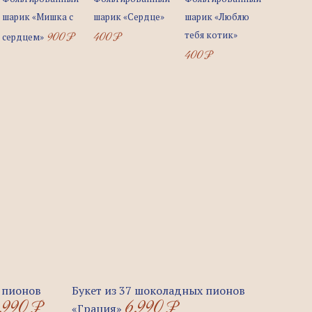
шарик «Мишка с
шарик «Сердце»
шарик «Люблю
900
₽
400
₽
тебя котик»
сердцем»
400
₽
ервоначальная
Текущая
ена
цена:
 пионов
Букет из 37 шоколадных пионов
.990
₽
6.990
₽
оставляла
2.990 ₽.
«Грация»