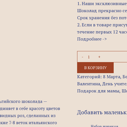
1. Наши эксклюзивные
Шоколад прекрасно се
Срок хранения без пот
2. Если в товаре прис
течение первых 12 часо
Подробнее ->
В КОРЗИНУ
Категорий:
8 Марта
,
Б
Валентина
,
День учите
Подарок для мамы
,
Шо
ьгийского шоколада —
няет в себе красоту цветов
Добавить маленьк
овидных роз, сделанных из
кже 7-8 веток итальянского
Набор шариков