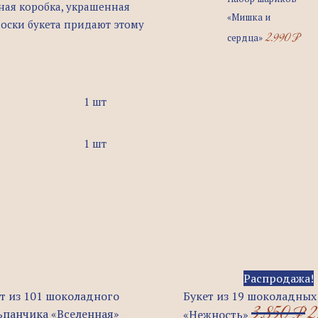
ая коробка, украшенная
«Мишка и
носки букета придают этому
2.990
₽
сердца»
1 шт
1 шт
П
Распродажа!
ц
т из 101 шоколадного
Букет из 19 шоколадных
3.850
₽
2
с
ьпанчика «Вселенная»
«Нежность»