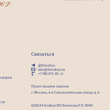
90
₽
3.
Связаться
@felodeya
info@felodeya.ru
+7 985 875-85-11
подарки
Пункт выдачи заказов:
г. Москва, 4-я Сокольническая улица, д. 4
ств
©2024 Felodeya ИП Бекетова Р.Р. ИНН