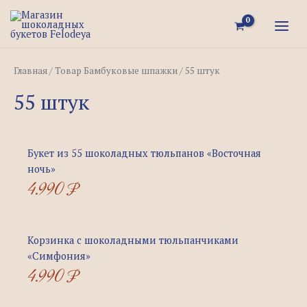
Перейти
MAI
к
MEN
содержимому
Главная
/ Товар Бамбуковые шпажки / 55 штук
55 штук
Букет из 55 шоколадных тюльпанов «Восточная
ночь»
4.990
₽
Корзинка с шоколадными тюльпанчиками
«Симфония»
4.990
₽