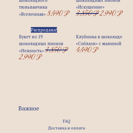
шоколадного
шоколадных пионов
3.850 ₽.
тюльпанчика
«Искушение»
8.490
₽
3.850
₽
2.990
₽
«Вселенная»
Первоначальная
Текущая
Распродажа!
цена
цена:
Букет из 19
Клубника в шоколаде
составляла
2.990 ₽.
шоколадных пионов
«Соблазн» с малиной
3.850
₽
4.490
₽
3.850 ₽.
«Нежность»
2.990
₽
Важное
FAQ
Доставка и оплата