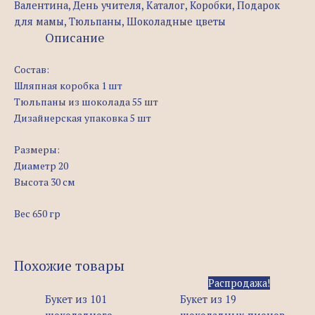
Валентина
,
День учителя
,
Каталог
,
Коробки
,
Подарок
для мамы
,
Тюльпаны
,
Шоколадные цветы
Описание
Состав:
Шляпная коробка 1 шт
Тюльпаны из шоколада 55 шт
Дизайнерская упаковка 5 шт
Размеры:
Диаметр 20
Высота 30 см
Вес 650 гр
Похожие товары
Первоначальна
Теку
Распродажа!
цена
цена
Букет из 101
Букет из 19
составляла
2.990