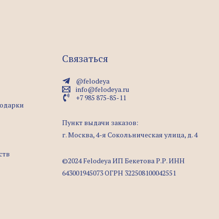
Связаться
@felodeya
info@felodeya.ru
+7 985 875-85-11
подарки
Пункт выдачи заказов:
г. Москва, 4-я Сокольническая улица, д. 4
ств
©2024 Felodeya ИП Бекетова Р.Р. ИНН
643001945073 ОГРН 322508100042551