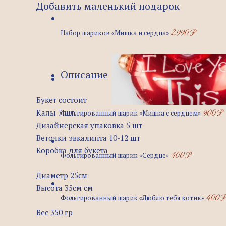
Добавить маленький подарок
2.990
₽
Набор шариков «Мишка и сердца»
Описание
Букет состоит
900
₽
Калы 7 шт
Фольгированный шарик «Мишка с сердцем»
Дизайнерская упаковка 5 шт
Веточки эвкалипта 10-12 шт
Коробка для букета
400
₽
Фольгированный шарик «Сердце»
Диаметр 25см
Высота 35см см
400
Фольгированный шарик «Люблю тебя котик»
Вес 350 гр