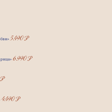
5.490
₽
юбви»
6.990
₽
трица»
0
₽
4.490
₽
»