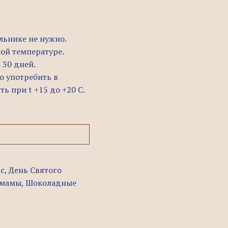
льнике не нужно.
ой температуре.
 30 дней.
но употребить в
ь при t +15 до +20 C.
ас
,
День Святого
 мамы
,
Шоколадные