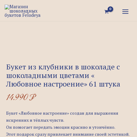
Перейти
Quantity
Первоначальная
Текущая
MAI
к
цена
цена:
MEN
содержимому
составляла
2.990 ₽.
3.850 ₽.
Букет из клубники в шоколаде с
шоколадными цветами «
Любовное настроение» 61 штука
14.990
₽
Букет «Любовное настроение» создан для выражения
искренних и тёплых чувств.
Он помогает передать эмоции красиво и утончённо.
Этот подарок сразу привлекает внимание своей эстетикой.