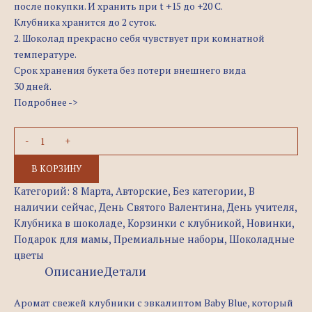
после покупки. И хранить при t +15 до +20 C.
Клубника хранится до 2 суток.
2. Шоколад прекрасно себя чувствует при комнатной
температуре.
Срок хранения букета без потери внешнего вида
30 дней.
Подробнее ->
В КОРЗИНУ
Категорий:
8 Марта
,
Авторские
,
Без категории
,
В
наличии сейчас
,
День Святого Валентина
,
День учителя
,
Клубника в шоколаде
,
Корзинки с клубникой
,
Новинки
,
Подарок для мамы
,
Премиальные наборы
,
Шоколадные
цветы
Описание
Детали
Аромат свежей клубники с эвкалиптом Baby Blue, который