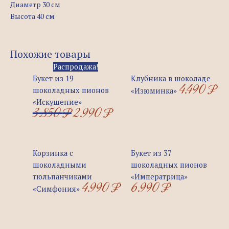
Диаметр 30 см
Высота 40 см
Похожие товары
Первоначальная
Текущая
Распродажа!
цена
цена:
Букет из 19
Клубника в шоколаде
4.490
₽
составляла
2.990 ₽.
шоколадных пионов
«Изюминка»
3.850 ₽.
«Искушение»
3.850
₽
2.990
₽
Корзинка с
Букет из 37
шоколадными
шоколадных пионов
тюльпанчиками
«Императрица»
4.990
₽
6.990
₽
«Симфония»