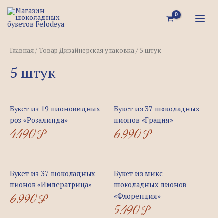
Перейти
MAI
к
MEN
содержимому
Главная
/ Товар Дизайнерская упаковка / 5 штук
5 штук
Букет из 19 пионовидных
Букет из 37 шоколадных
роз «Розалинда»
пионов «Грация»
4.490
₽
6.990
₽
Букет из 37 шоколадных
Букет из микс
пионов «Императрица»
шоколадных пионов
6.990
₽
«Флоренция»
5.490
₽