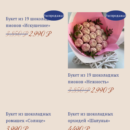
Первоначальная
Текущая
Первоначальная
Текуща
Распродажа!
Распродажа!
Букет из 19 шоколадных
цена
цена:
цена
цена:
составляла
2.990 ₽.
составляла
2.990 ₽.
пионов «Искушение»
3.850 ₽.
3.850 ₽.
3.850
₽
2.990
₽
Букет из 19 шоколадных
пионов «Нежность»
3.850
₽
2.990
₽
Букет из шоколадных
Букет из шоколадных
ромашек «Солнце»
орхидей «Шалунья»
3.990
₽
4.490
₽